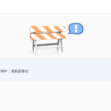
查询中，请刷新重试