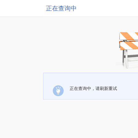
正在查询中
正在查询中，请刷新重试