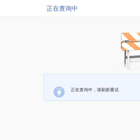
正在查询中
正在查询中，请刷新重试